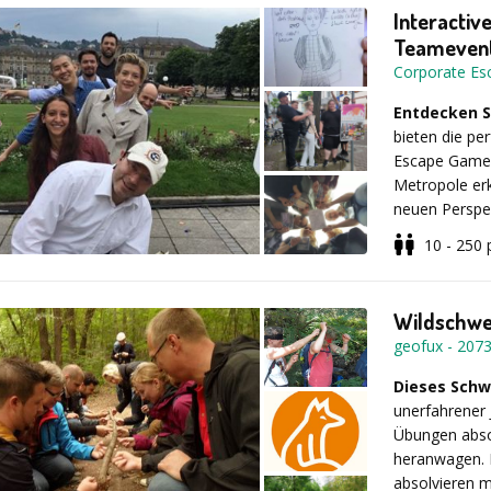
- Dauer: 2-3 
Interactiv
Teameven
Corporate E
Preis
Entdecken S
bieten die pe
ab 1.650,00 E
Escape Game u
Metropole erk
neuen Perspek
Spielfeld.
10 - 250
Wir kombinier
und der Dyna
Wildschwe
Schätze, erfa
geofux
-
207
ganz nebenbe
Dieses Schw
unerfahrener 
Warum unse
Übungen absol
sind:
heranwagen. 
absolvieren m