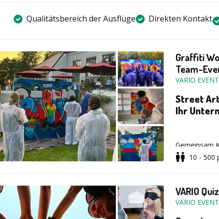
Qualitätsbereich der Ausflüge
Direkten Kontakt
Graffiti W
Team-Eve
VARIO EVENT
Street Ar
Ihr Unte
Gemeinsam Kun
hinauswachse
10 - 500
Künstler-Atel
Crew.
Unter Anleitu
VARIO Qui
Workshop ein 
VARIO EVEN
Spraydosen un