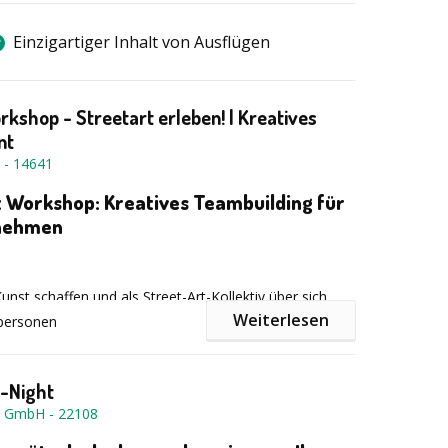
Einzigartiger Inhalt von Ausflügen
orkshop - Streetart erleben! | Kreatives
nt
-
14641
t Workshop: Kreatives Teambuilding für
rnehmen
st schaffen und als Street-Art-Kollektiv über sich
n! Tauschen Sie den Meetingraumgegen ein kreatives
Weiterlesen
personen
ier und verwandeln Sie Ihr Team in eine echte Creative
ng erfahrener Künstler entsteht in unserem Street Art
z-Night
einzigartiges Gemeinschaftskunstwerk – mit Farbe,
T GmbH
-
22108
d jeder Menge Teamspirit. Ideal als Teambuilding-