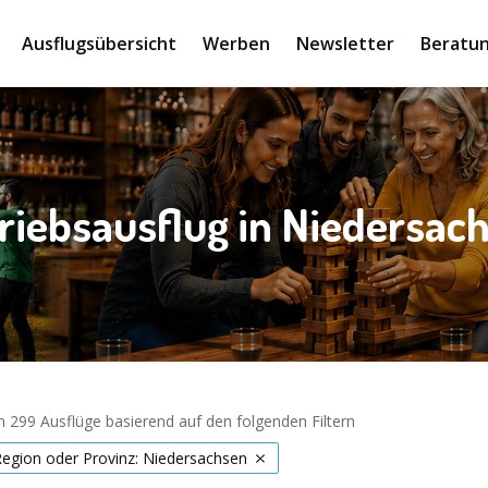
Ausflugsübersicht
Werben
Newsletter
Beratun
riebsausflug in Niedersac
 299 Ausflüge basierend auf den folgenden Filtern
Region oder Provinz: Niedersachsen