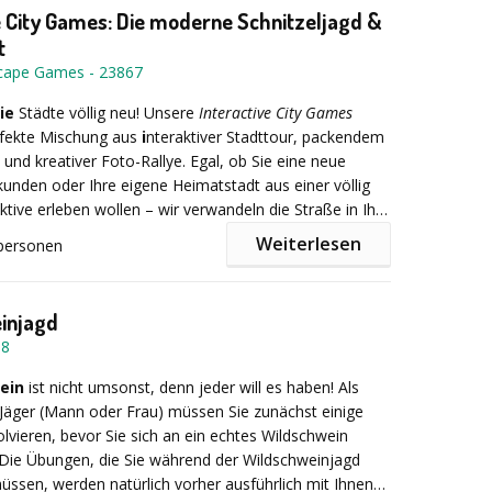
Stunden (flexibel anpassbar)
e City Games: Die moderne Schnitzeljagd &
t
scape Games
-
23867
ie
Städte völlig neu! Unsere
Interactive City Games
rfekte Mischung aus
i
nteraktiver Stadttour, packendem
UR für bis zu 20 Gäste (jeder weitere Gast 79,00 EUR)
nd kreativer Foto-Rallye. Egal, ob Sie eine neue
unden oder Ihre eigene Heimatstadt aus einer völlig
tive erleben wollen – wir verwandeln die Straße in Ihr
Weiterlesen
personen
en das klassische Sightseeing mit kniffligen Rätseln
mik eines Teamspiels. Entdecken Sie verborgene
injagd
hren Sie faszinierende Geschichten und stärken Sie
38
i den Teamgeist.
ein
ist nicht umsonst, denn jeder will es haben! Als
Jäger (Mann oder Frau) müssen Sie zunächst einige
re City Escape Games das perfekte Erlebnis
vieren, bevor Sie sich an ein echtes Wildschwein
Die Übungen, die Sie während der Wildschweinjagd
üssen, werden natürlich vorher ausführlich mit Ihnen