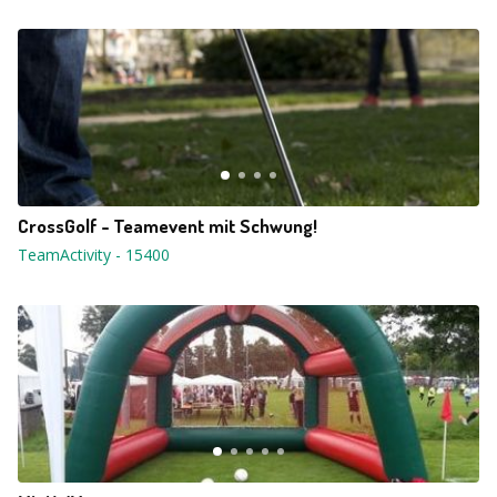
CrossGolf - Teamevent mit Schwung!
TeamActivity
-
15400