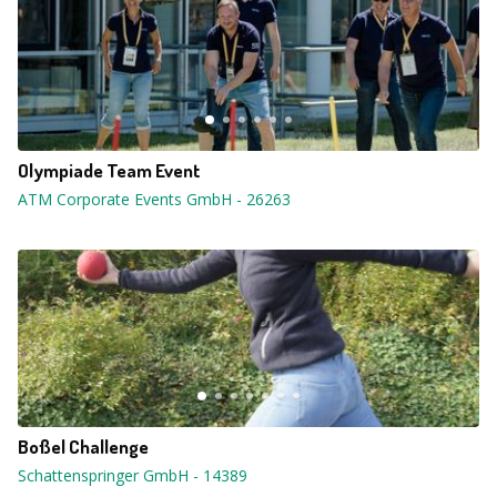
Olympiade Team Event
ATM Corporate Events GmbH
-
26263
Boßel Challenge
Schattenspringer GmbH
-
14389