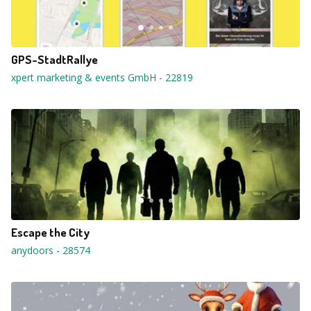
GPS-StadtRallye
xpert marketing & events GmbH
-
22819
Escape the City
anydoors
-
28574