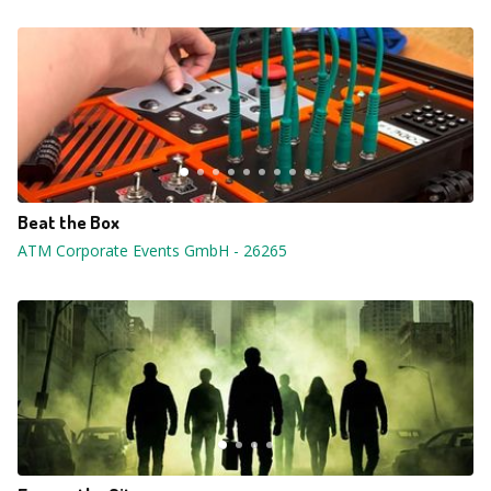
Beat the Box
ATM Corporate Events GmbH
-
26265