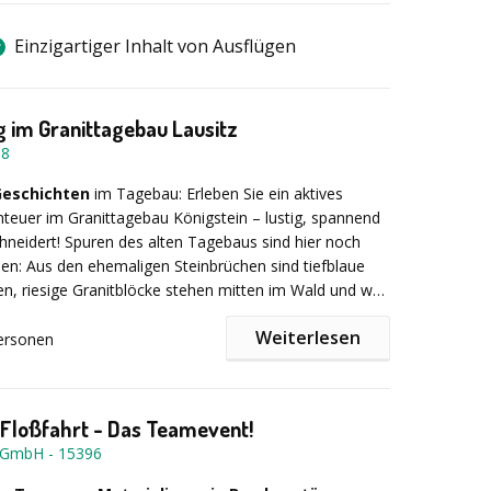
Einzigartiger Inhalt von Ausflügen
 im Granittagebau Lausitz
68
 Geschichten
im Tagebau: Erleben Sie ein aktives
euer im Granittagebau Königstein – lustig, spannend
neidert! Spuren des alten Tagebaus sind hier noch
nden: Aus den ehemaligen Steinbrüchen sind tiefblaue
, riesige Granitblöcke stehen mitten im Wald und wer
ut, findet sogar noch die alten Bunker für das
Weiterlesen
für den Sprengstoff. Dabei stoßen Sie auf alte
ersonen
n, vergessene Schleusen und Gleisanlagen, die
ie Energie
und den Mut eines erfahrenen Bergmanns?
t den grünen Seilbahnsystemen eine besonders
tzeljagd in Königshain bei Görlitz als Betriebsausflug,
ulisse für diese wunderbare Geocaching-Geschichte
ität, Incentive-Veranstaltung oder Outdoor-Trainingstag.
Floßfahrt - Das Teamevent!
rschiedene interaktive Übungen und Gruppenspiele
y GmbH
-
15396
den, darunter Klettern und Abseilen.