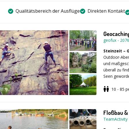
Qualitätsbereich der Ausflüge
Direkten Kontakt
Geocaching
geofux
-
207
Steinzeit –
Outdoor-Abent
und maßgesch
überall zu fi
Seen geworden
genau hinscha
Schießpulver 
10 - 85
p
Straßenbahne
Haben Sie d
gemeinsam mi
Eine GPS-Schni
zauberhafte K
Freizeitaktiv
Floßbau & 
bilden!
Es können ve
TeamActivit
integriert wer