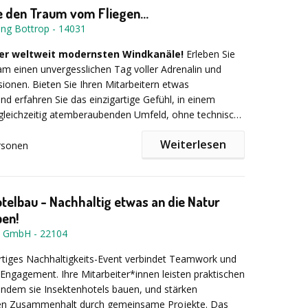
e den Traum vom Fliegen...
ing Bottrop
-
14031
vent, Teambuilding, Teamtraining, Betriebsausflug,
, Firmenevent, Incentive, Sommerfest,
 der weltweit modernsten Windkanäle!
Erleben Sie
tivation, Kick-Off. -
Dauer: Ca. 2,5 -3 Stunden -
Preis:
m einen unvergesslichen Tag voller Adrenalin und
l. MwSt. + Fahrtkosten
ionen. Bieten Sie Ihren Mitarbeitern etwas
d erfahren Sie das einzigartige Gefühl, in einem
gleichzeitig atemberaubenden Umfeld, ohne technische
bheben zu können.
Weiterlesen
rsonen
km/h schnelle Luftstrom
im Windtunnel ist so gleichmäßig wie
l eines echten Fallschirmsprungs. Dabei schätzen die Profis
s authentische Flugverhalten, während die Einsteiger darauf
telbau - Nachhaltig etwas an die Natur
Das Indoor
ganz ohne Übung und Vorkenntnisse abzuheben.
ben!
m konzipiert Ihnen ein individuell auf Ihre Wünsche
T GmbH
-
22104
nes Gesamtpaket. Darüber hinaus ist es möglich, den
uch exklusiv für Ihr Firmenevent anzumieten!
rtiges Nachhaltigkeits-Event verbindet Teamwork und
Engagement. Ihre Mitarbeiter*innen leisten praktischen
ving ist ein Erlebnis,
indem sie Insektenhotels bauen, und stärken
das man nicht so schnell
 den Zusammenhalt durch gemeinsame Projekte. Das