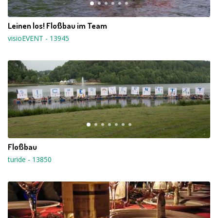
Leinen los! Floßbau im Team
visioEVENT
-
13945
Floßbau
turide
-
13850