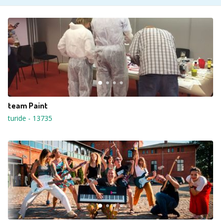
team Paint
turide
-
13735