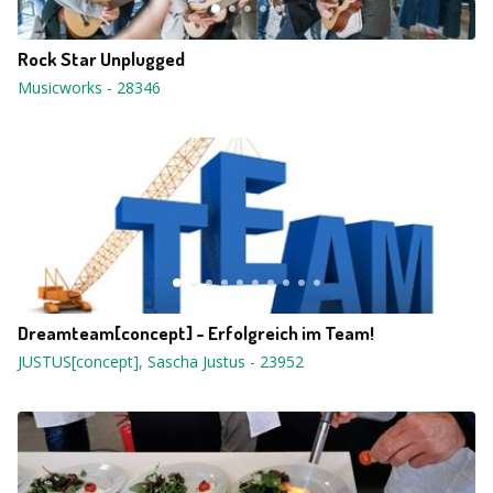
Rock Star Unplugged
Musicworks
-
28346
Dreamteam[concept] - Erfolgreich im Team!
JUSTUS[concept], Sascha Justus
-
23952